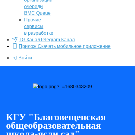
очереди
BMC Queue
Прочие
сервисы
в разработке
TG Канал
Telegram Канал
Прилож.
Скачать мобильное приложение
Войти
КГУ "Благовещенская
общеобразовательная
школа-ясли сад"