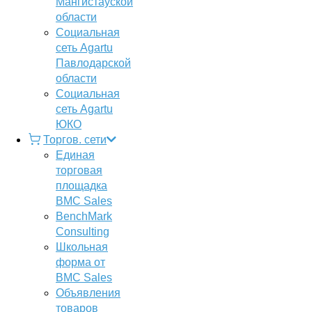
Мангистауской
области
Социальная
сеть Agartu
Павлодарской
области
Социальная
сеть Agartu
ЮКО
Торгов. сети
Единая
торговая
площадка
BMC Sales
BenchMark
Consulting
Школьная
форма от
BMC Sales
Объявления
товаров