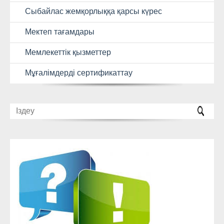
Сыбайлас жемқорлыққа қарсы күрес
Мектеп тағамдары
Мемлекеттік қызметтер
Мұғалімдерді сертификаттау