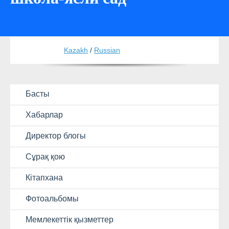
Kazakh
/
Russian
Басты
Хабарлар
Директор блогы
Сұрақ қою
Кітапхана
Фотоальбомы
Мемлекеттік қызметтер