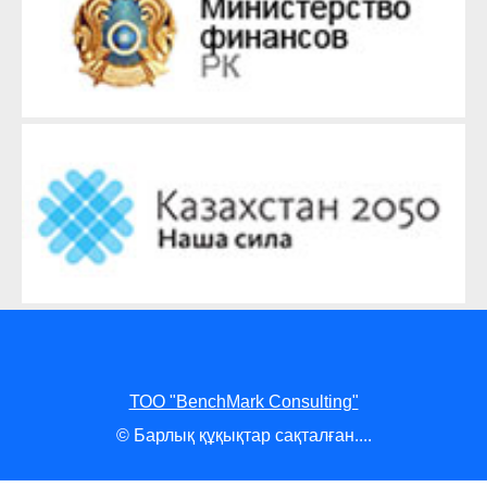
ТОО "BenchMark Consulting"
© Барлық құқықтар сақталған....