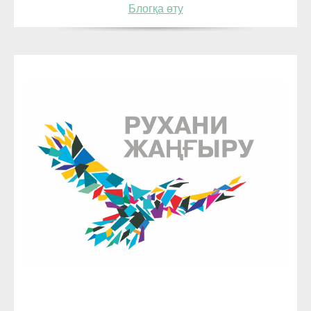
Блогқа өту