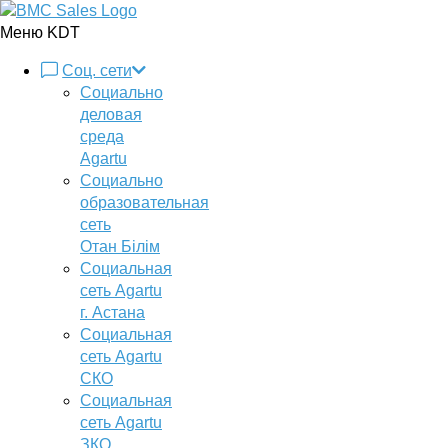
Меню KDT
Соц. сети
Социально
деловая
среда
Agartu
Социально
образовательная
сеть
Отан Бiлiм
Социальная
сеть Agartu
г. Астана
Социальная
сеть Agartu
СКО
Социальная
сеть Agartu
ЗКО