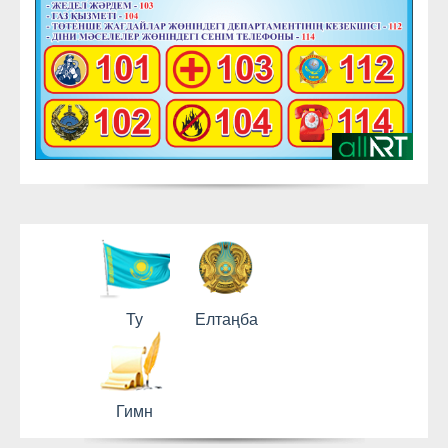
Ту
Елтаңба
Гимн