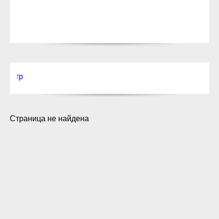
Текст для бе
Страница не найдена