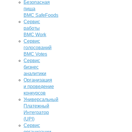
Безопасная
пища
BMC SafeFoods
Сервис
работы
BMC Work
Сервис
голосований
BMC Votes
Сервис
бизнес
аналитики
Организация
и проведение
конкурсов
Универсальный
Платежный
Интегратор
(UPI)
Сервис
организации